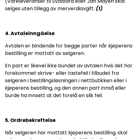
(Vareleveranser til Svalbard eller Jan Mayen skal
selges uten tillegg av merverdiavgift.
(1)
4. Avtaleinngåelse
Avtalen er bindende for begge parter når kjøperens
bestilling er mottatt av selgeren.
En part er likevel ikke bundet av avtalen hvis det har
forekommet skrive- eller tastefeil i tilbudet fra
selgeren i bestillingsløsningen i nettbutikken eller i
kjøperens bestilling, og den annen part innså eller
burde ha innsett at det forelå en slik feil.
5. Ordrebekreftelse
Når selgeren har mottatt kjøperens bestilling, skal