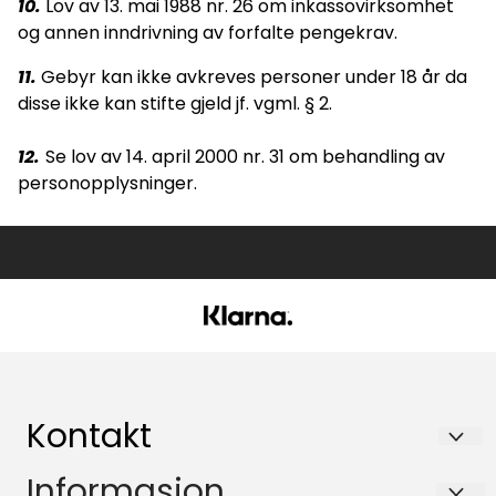
10.
Lov av 13. mai 1988 nr. 26 om inkassovirksomhet
og annen inndrivning av forfalte pengekrav.
11.
Gebyr kan ikke avkreves personer under 18 år da
disse ikke kan stifte gjeld jf. vgml. § 2.
12.
Se lov av 14. april 2000 nr. 31 om behandling av
personopplysninger.
Kontakt
Glassmagasinet Øgrey ANS
Informasjon