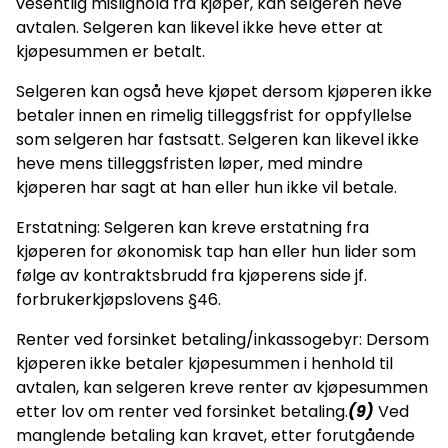
vesentlig mislighold fra kjøper, kan selgeren heve
avtalen. Selgeren kan likevel ikke heve etter at
kjøpesummen er betalt.
Selgeren kan også heve kjøpet dersom kjøperen ikke
betaler innen en rimelig tilleggsfrist for oppfyllelse
som selgeren har fastsatt. Selgeren kan likevel ikke
heve mens tilleggsfristen løper, med mindre
kjøperen har sagt at han eller hun ikke vil betale.
Erstatning: Selgeren kan kreve erstatning fra
kjøperen for økonomisk tap han eller hun lider som
følge av kontraktsbrudd fra kjøperens side jf.
forbrukerkjøpslovens §46.
Renter ved forsinket betaling/inkassogebyr: Dersom
kjøperen ikke betaler kjøpesummen i henhold til
avtalen, kan selgeren kreve renter av kjøpesummen
etter lov om renter ved forsinket betaling.
(9)
Ved
manglende betaling kan kravet, etter forutgående