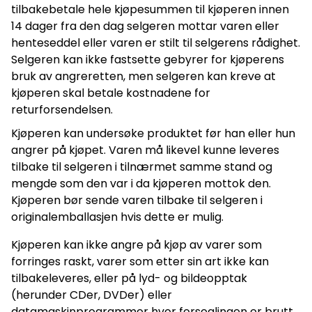
tilbakebetale hele kjøpesummen til kjøperen innen
14 dager fra den dag selgeren mottar varen eller
henteseddel eller varen er stilt til selgerens rådighet.
Selgeren kan ikke fastsette gebyrer for kjøperens
bruk av angreretten, men selgeren kan kreve at
kjøperen skal betale kostnadene for
returforsendelsen.
Kjøperen kan undersøke produktet før han eller hun
angrer på kjøpet. Varen må likevel kunne leveres
tilbake til selgeren i tilnærmet samme stand og
mengde som den var i da kjøperen mottok den.
Kjøperen bør sende varen tilbake til selgeren i
originalemballasjen hvis dette er mulig.
Kjøperen kan ikke angre på kjøp av varer som
forringes raskt, varer som etter sin art ikke kan
tilbakeleveres, eller på lyd- og bildeopptak
(herunder CDer, DVDer) eller
datamaskinprogrammer hvor forseglingen er brutt.