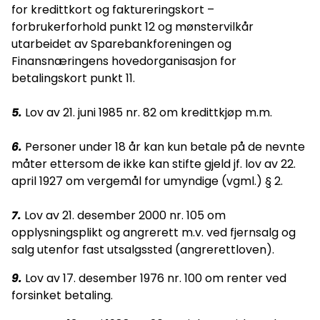
for kredittkort og faktureringskort –
forbrukerforhold punkt 12 og mønstervilkår
utarbeidet av Sparebankforeningen og
Finansnæringens hovedorganisasjon for
betalingskort punkt 11.
5.
Lov av 21. juni 1985 nr. 82 om kredittkjøp m.m.
6.
Personer under 18 år kan kun betale på de nevnte
måter ettersom de ikke kan stifte gjeld jf. lov av 22.
april 1927 om vergemål for umyndige (vgml.) § 2.
7.
Lov av 21. desember 2000 nr. 105 om
opplysningsplikt og angrerett m.v. ved fjernsalg og
salg utenfor fast utsalgssted (angrerettloven).
9.
Lov av 17. desember 1976 nr. 100 om renter ved
forsinket betaling.