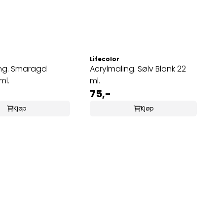
Lifecolor
ing. Smaragd
Acrylmaling. Sølv Blank 22
ml.
ml.
75,-
Kjøp
Kjøp