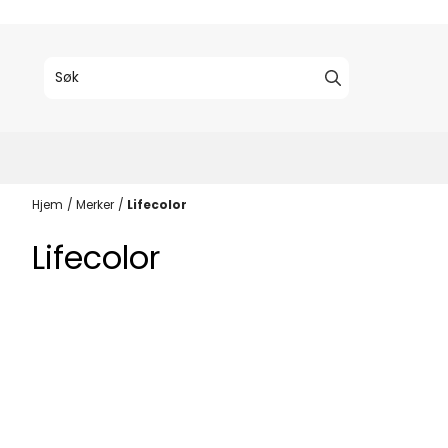
Hopp til innhold
Hjem
/
Merker
/
Lifecolor
Lifecolor