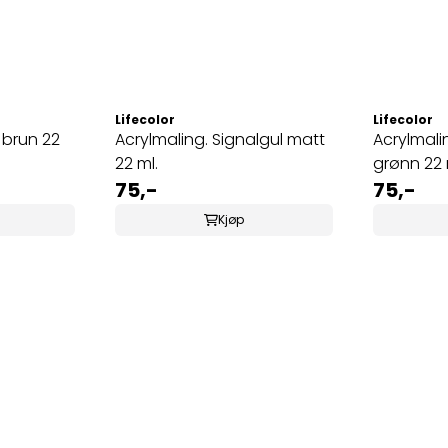
Lifecolor
Lifecolor
 brun 22
Acrylmaling. Signalgul matt
Acrylmal
22 ml.
grønn 22 
75,-
75,-
Kjøp