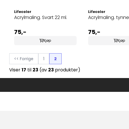
Lifecolor
Lifecolor
Acrylmaling. Svart 22 ml.
Acrylmaling. tynner
75,-
75,-
Kjøp
Kjøp
<< Forrige
1
2
Viser
17
til
23
(av
23
produkter)