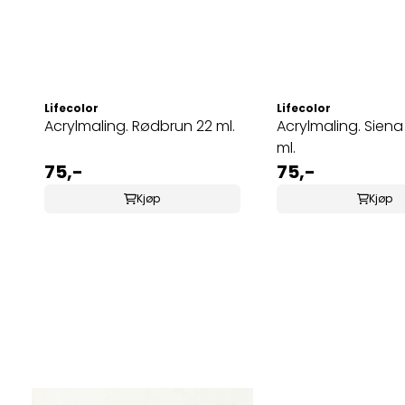
Lifecolor
Lifecolor
Acrylmaling. Rødbrun 22 ml.
Acrylmaling. Siena
ml.
75,-
75,-
Kjøp
Kjøp