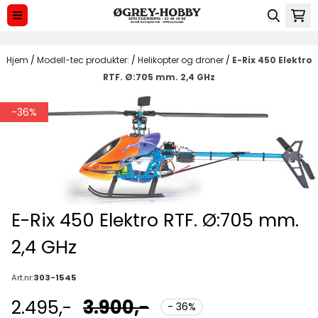
Hopp til innhold
Hjem
/
Modell-tec produkter:
/
Helikopter og droner
/
E-Rix 450 Elektro
RTF. Ø:705 mm. 2,4 GHz
-36%
E-Rix 450 Elektro RTF. Ø:705 mm.
2,4 GHz
Art.nr:
303-1545
2.495,-
3.900,-
- 36%