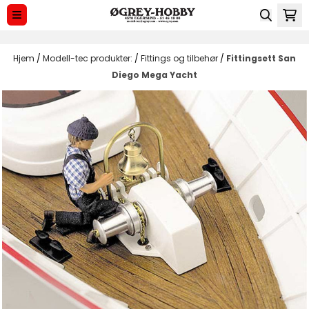
Hopp til innhold
Hjem
/
Modell-tec produkter:
/
Fittings og tilbehør
/
Fittingsett San
Diego Mega Yacht