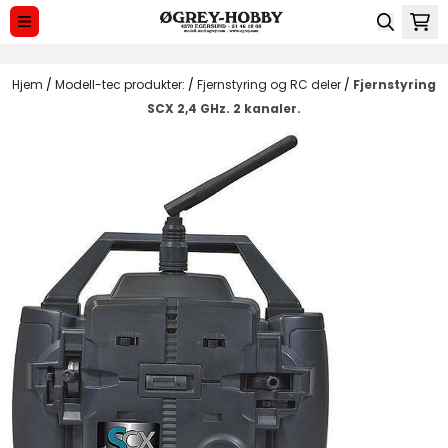
Hopp til innhold
Hjem
/
Modell-tec produkter:
/
Fjernstyring og RC deler
/
Fjernstyring
SCX 2,4 GHz. 2 kanaler.