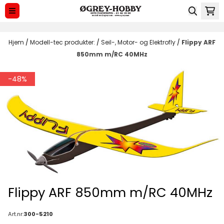
Hopp til innhold
Hjem
/
Modell-tec produkter:
/
Seil-, Motor- og Elektrofly
/
Flippy ARF
850mm m/RC 40MHz
-48%
Flippy ARF 850mm m/RC 40MHz
Art.nr:
300-5210