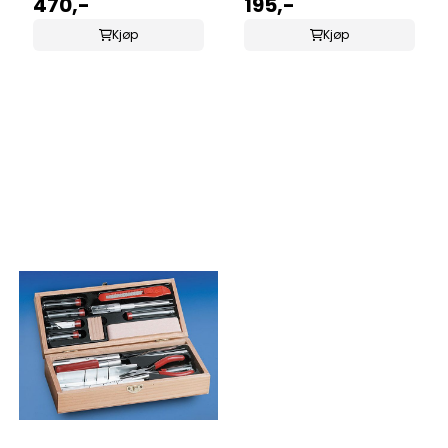
470,-
195,-
Kjøp
Kjøp