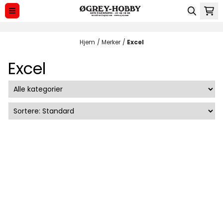
Hopp til innhold
Hjem
/
Merker
/
Excel
Excel