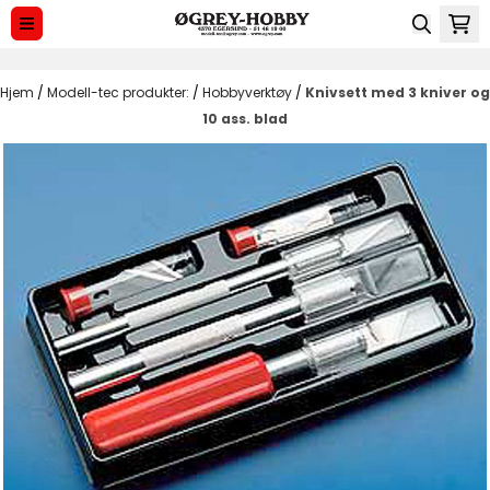
Hopp til innhold
Hjem
/
Modell-tec produkter:
/
Hobbyverktøy
/
Knivsett med 3 kniver og
10 ass. blad